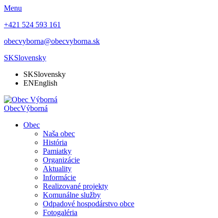
Menu
+421 524 593 161
obecvyborna@obecvyborna.sk
SK
Slovensky
SK
Slovensky
EN
English
Obec
Výborná
Obec
Naša obec
História
Pamiatky
Organizácie
Aktuality
Informácie
Realizované projekty
Komunálne služby
Odpadové hospodárstvo obce
Fotogaléria