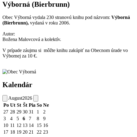
Výborná (Bierbrunn)
Obec Výborná vydala 230 stranovú knihu pod názvom:
Výborná
(Bierbrunn),
vydaná v roku 2006.
Autor:
Božena Malovcová a kolektív.
V prípade záujmu si môžte knihu zakúpiť na Obecnom úrade vo
Výbornej za 10 €.
Kalendár
August
2026
Po
Ut
St
Št
Pia
So
Ne
27
28
29
30
31
1
2
3
4
5
6
7
8
9
10
11
12
13
14
15
16
17
18
19
20
21
22
23