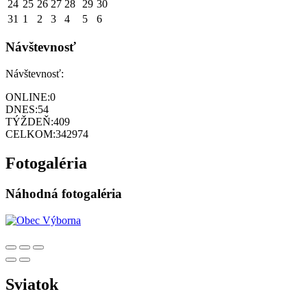
24
25
26
27
28
29
30
31
1
2
3
4
5
6
Návštevnosť
Návštevnosť:
ONLINE:
0
DNES:
54
TÝŽDEŇ:
409
CELKOM:
342974
Fotogaléria
Náhodná fotogaléria
Sviatok