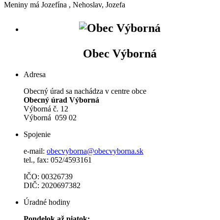
Meniny má
Jozefína
, Nehoslav, Jozefa
Obec Výborná
Adresa
Obecný úrad sa nachádza v centre obce
Obecný úrad Výborná
Výborná č. 12
Výborná 059 02
Spojenie
e-mail:
obecvyborna@obecvyborna.sk
tel., fax: 052/4593161
IČO: 00326739
DIČ: 2020697382
Úradné hodiny
Pondelok až piatok: