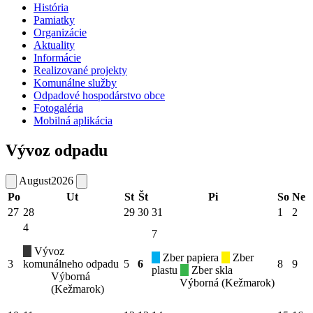
História
Pamiatky
Organizácie
Aktuality
Informácie
Realizované projekty
Komunálne služby
Odpadové hospodárstvo obce
Fotogaléria
Mobilná aplikácia
Vývoz odpadu
August
2026
Po
Ut
St
Št
Pi
So
Ne
27
28
29
30
31
1
2
4
7
Vývoz
Zber papiera
Zber
3
komunálneho odpadu
5
6
8
9
plastu
Zber skla
Výborná
Výborná (Kežmarok)
(Kežmarok)