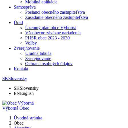
Mobilná aplikácia
Samospráva
Poslanci obecného zastupiteľstva
Zasadanie obecného zastupiteľstva
Úrad
Územný plán obce Výborná
Všeobecne záväzné nariadenia
PHSR obce 2023 - 2030
Voľby
Zverejňovanie
Úradná tabuľa
Zverejňovanie
Ochrana osobných údajov
Kontakt
SK
Slovensky
SK
Slovensky
EN
English
Výborná
Obec
Úvodná stránka
Obec