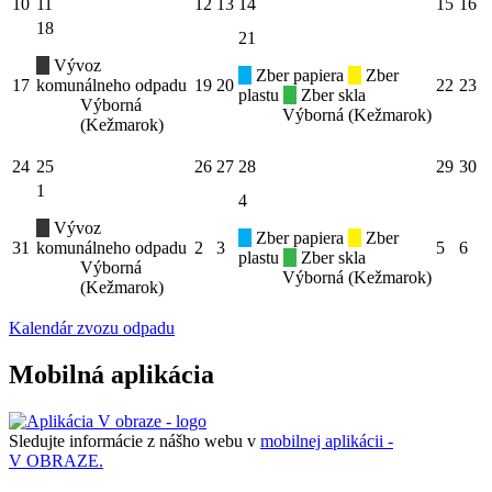
10
11
12
13
14
15
16
18
21
Vývoz
Zber papiera
Zber
17
komunálneho odpadu
19
20
22
23
plastu
Zber skla
Výborná
Výborná (Kežmarok)
(Kežmarok)
24
25
26
27
28
29
30
1
4
Vývoz
Zber papiera
Zber
31
komunálneho odpadu
2
3
5
6
plastu
Zber skla
Výborná
Výborná (Kežmarok)
(Kežmarok)
Kalendár zvozu odpadu
Mobilná aplikácia
Sledujte informácie z nášho webu v
mobilnej aplikácii -
V OBRAZE.