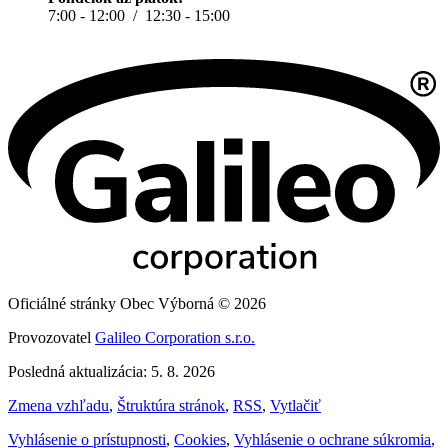
7:00 - 12:00 / 12:30 - 15:00
Oficiálné stránky Obec Výborná © 2026
Provozovatel
Galileo Corporation s.r.o.
Posledná aktualizácia: 5. 8. 2026
Zmena vzhľadu
,
Štruktúra stránok
,
RSS
,
Vytlačiť
Vyhlásenie o prístupnosti
,
Cookies
,
Vyhlásenie o ochrane súkromia
,