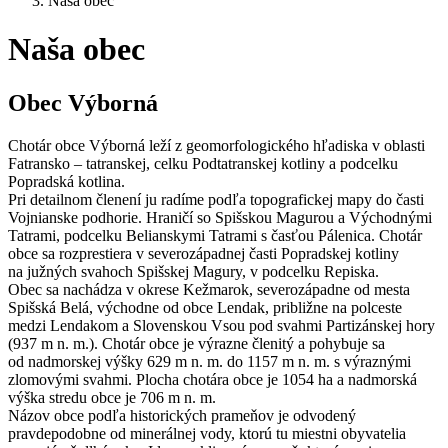
Naša obec
Naša obec
Obec Výborná
Chotár obce Výborná leží z geomorfologického hľadiska v oblasti
Fatransko – tatranskej, celku Podtatranskej kotliny a podcelku
Popradská kotlina.
Pri detailnom členení ju radíme podľa topografickej mapy do časti
Vojnianske podhorie. Hraničí so Spišskou Magurou a Východnými
Tatrami, podcelku Belianskymi Tatrami s časťou Pálenica. Chotár
obce sa rozprestiera v severozápadnej časti Popradskej kotliny
na južných svahoch Spišskej Magury, v podcelku Repiska.
Obec sa nachádza v okrese Kežmarok, severozápadne od mesta
Spišská Belá, východne od obce Lendak, približne na polceste
medzi Lendakom a Slovenskou Vsou pod svahmi Partizánskej hory
(937 m n. m.). Chotár obce je výrazne členitý a pohybuje sa
od nadmorskej výšky 629 m n. m. do 1157 m n. m. s výraznými
zlomovými svahmi. Plocha chotára obce je 1054 ha a nadmorská
výška stredu obce je 706 m n. m.
Názov obce podľa historických prameňov je odvodený
pravdepodobne od minerálnej vody, ktorú tu miestni obyvatelia