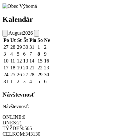
Kalendár
August
2026
Po
Ut
St
Št
Pia
So
Ne
27
28
29
30
31
1
2
3
4
5
6
7
8
9
10
11
12
13
14
15
16
17
18
19
20
21
22
23
24
25
26
27
28
29
30
31
1
2
3
4
5
6
Návštevnosť
Návštevnosť:
ONLINE:
0
DNES:
21
TÝŽDEŇ:
565
CELKOM:
343130