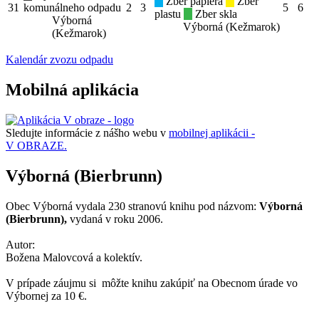
Zber papiera
Zber
31
komunálneho odpadu
2
3
5
6
plastu
Zber skla
Výborná
Výborná (Kežmarok)
(Kežmarok)
Kalendár zvozu odpadu
Mobilná aplikácia
Sledujte informácie z nášho webu v
mobilnej aplikácii -
V OBRAZE.
Výborná (Bierbrunn)
Obec Výborná vydala 230 stranovú knihu pod názvom:
Výborná
(Bierbrunn),
vydaná v roku 2006.
Autor:
Božena Malovcová a kolektív.
V prípade záujmu si môžte knihu zakúpiť na Obecnom úrade vo
Výbornej za 10 €.