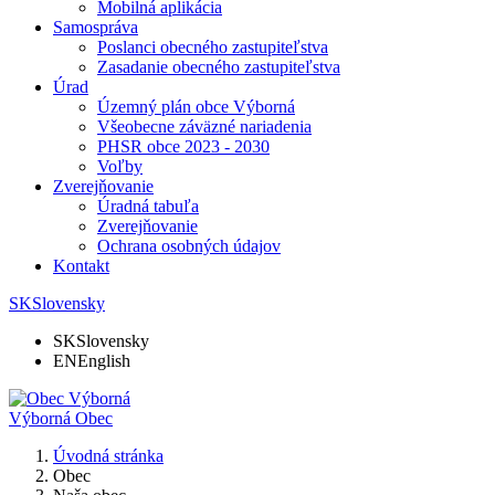
Mobilná aplikácia
Samospráva
Poslanci obecného zastupiteľstva
Zasadanie obecného zastupiteľstva
Úrad
Územný plán obce Výborná
Všeobecne záväzné nariadenia
PHSR obce 2023 - 2030
Voľby
Zverejňovanie
Úradná tabuľa
Zverejňovanie
Ochrana osobných údajov
Kontakt
SK
Slovensky
SK
Slovensky
EN
English
Výborná
Obec
Úvodná stránka
Obec