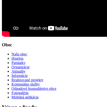
Obec
Naša obec
História
Pamiatky
Organizácie
Aktuality
Informácie
Realizované projekty
Komunálne služby
Odpadové hospodárstvo obce
Fotogaléria
Mobilná aplikácia