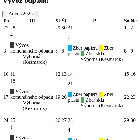
Vývoz odpadu
August
2026
Po
Ut
St
Št
Pi
So
Ne
27
28
29
30
31
1
2
4
7
Vývoz
Zber papiera
Zber
3
komunálneho odpadu
5
6
8
9
plastu
Zber skla
Výborná
Výborná (Kežmarok)
(Kežmarok)
10
11
12
13
14
15
16
18
21
Vývoz
Zber papiera
Zber
17
komunálneho odpadu
19
20
22
23
plastu
Zber skla
Výborná
Výborná (Kežmarok)
(Kežmarok)
24
25
26
27
28
29
30
1
4
Vývoz