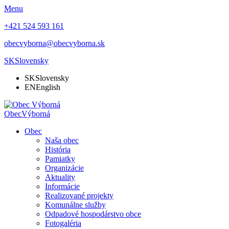
Menu
+421 524 593 161
obecvyborna@obecvyborna.sk
SK
Slovensky
SK
Slovensky
EN
English
Obec
Výborná
Obec
Naša obec
História
Pamiatky
Organizácie
Aktuality
Informácie
Realizované projekty
Komunálne služby
Odpadové hospodárstvo obce
Fotogaléria