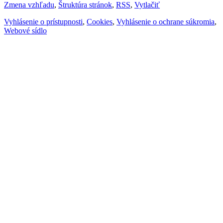
Zmena vzhľadu
,
Štruktúra stránok
,
RSS
,
Vytlačiť
Vyhlásenie o prístupnosti
,
Cookies
,
Vyhlásenie o ochrane súkromia
,
Webové sídlo