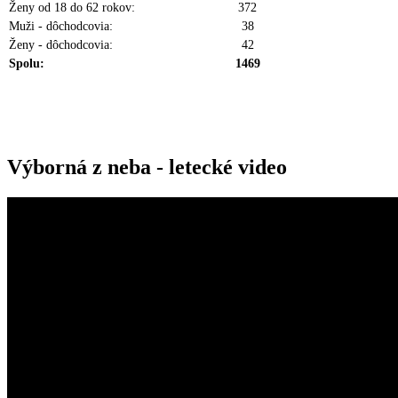
Ženy od 18 do 62 rokov:
372
Muži - dôchodcovia:
38
Ženy - dôchodcovia:
42
Spolu:
1469
Výborná z neba - letecké video