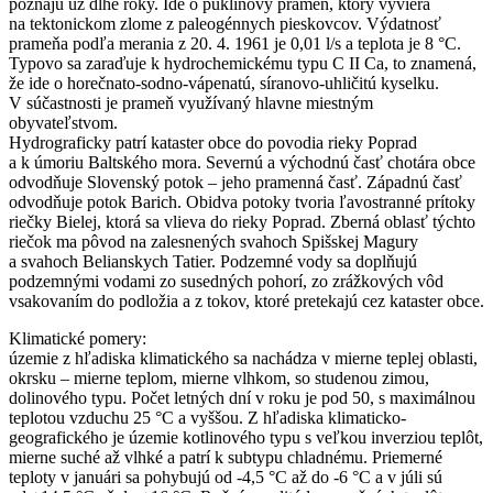
poznajú už dlhé roky. Ide o puklinový prameň, ktorý vyviera
na tektonickom zlome z paleogénnych pieskovcov. Výdatnosť
prameňa podľa merania z 20. 4. 1961 je 0,01 l/s a teplota je 8 °C.
Typovo sa zaraďuje k hydrochemickému typu C II Ca, to znamená,
že ide o horečnato-sodno-vápenatú, síranovo-uhličitú kyselku.
V súčastnosti je prameň využívaný hlavne miestným
obyvateľstvom.
Hydrograficky patrí kataster obce do povodia rieky Poprad
a k úmoriu Baltského mora. Severnú a východnú časť chotára obce
odvodňuje Slovenský potok – jeho pramenná časť. Západnú časť
odvodňuje potok Barich. Obidva potoky tvoria ľavostranné prítoky
riečky Bielej, ktorá sa vlieva do rieky Poprad. Zberná oblasť týchto
riečok ma pôvod na zalesnených svahoch Spišskej Magury
a svahoch Belianskych Tatier. Podzemné vody sa doplňujú
podzemnými vodami zo susedných pohorí, zo zrážkových vôd
vsakovaním do podložia a z tokov, ktoré pretekajú cez kataster obce.
Klimatické pomery:
územie z hľadiska klimatického sa nachádza v mierne teplej oblasti,
okrsku – mierne teplom, mierne vlhkom, so studenou zimou,
dolinového typu. Počet letných dní v roku je pod 50, s maximálnou
teplotou vzduchu 25 °C a vyššou. Z hľadiska klimaticko-
geografického je územie kotlinového typu s veľkou inverziou teplôt,
mierne suché až vlhké a patrí k subtypu chladnému. Priemerné
teploty v januári sa pohybujú od -4,5 °C až do -6 °C a v júli sú