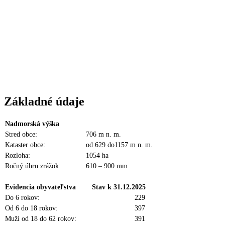
Základné údaje
Nadmorská výška
Stred obce:
706 m n. m.
Kataster obce:
od 629 do1157 m n. m.
Rozloha:
1054 ha
Ročný úhrn zrážok:
610 – 900 mm
Evidencia obyvateľstva
Stav k 31.12.2025
Do 6 rokov:
229
Od 6 do 18 rokov:
397
Muži od 18 do 62 rokov:
391