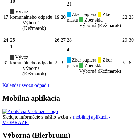
18
21
Vývoz
Zber papiera
Zber
17
komunálneho odpadu
19
20
22
23
plastu
Zber skla
Výborná
Výborná (Kežmarok)
(Kežmarok)
24
25
26
27
28
29
30
1
4
Vývoz
Zber papiera
Zber
31
komunálneho odpadu
2
3
5
6
plastu
Zber skla
Výborná
Výborná (Kežmarok)
(Kežmarok)
Kalendár zvozu odpadu
Mobilná aplikácia
Sledujte informácie z nášho webu v
mobilnej aplikácii -
V OBRAZE.
Výborná (Bierbrunn)