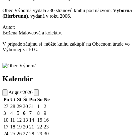
Obec Výborná vydala 230 stranovú knihu pod názvom:
Výborná
(Bierbrunn),
vydaná v roku 2006.
Autor:
Božena Malovcová a kolektív.
V prípade záujmu si môžte knihu zakúpiť na Obecnom úrade vo
Výbornej za 10 €.
Kalendár
August
2026
Po
Ut
St
Št
Pia
So
Ne
27
28
29
30
31
1
2
3
4
5
6
7
8
9
10
11
12
13
14
15
16
17
18
19
20
21
22
23
24
25
26
27
28
29
30