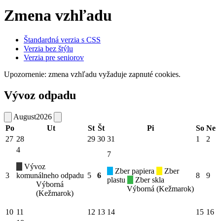
Zmena vzhľadu
Štandardná verzia s CSS
Verzia bez štýlu
Verzia pre seniorov
Upozornenie: zmena vzhľadu vyžaduje zapnuté cookies.
Vývoz odpadu
August
2026
Po
Ut
St
Št
Pi
So
Ne
27
28
29
30
31
1
2
4
7
Vývoz
Zber papiera
Zber
3
komunálneho odpadu
5
6
8
9
plastu
Zber skla
Výborná
Výborná (Kežmarok)
(Kežmarok)
10
11
12
13
14
15
16