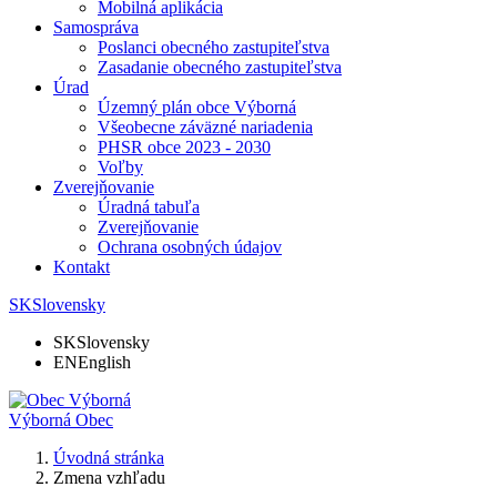
Mobilná aplikácia
Samospráva
Poslanci obecného zastupiteľstva
Zasadanie obecného zastupiteľstva
Úrad
Územný plán obce Výborná
Všeobecne záväzné nariadenia
PHSR obce 2023 - 2030
Voľby
Zverejňovanie
Úradná tabuľa
Zverejňovanie
Ochrana osobných údajov
Kontakt
SK
Slovensky
SK
Slovensky
EN
English
Výborná
Obec
Úvodná stránka
Zmena vzhľadu