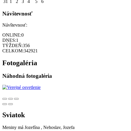
31
1
2
3
4
5
6
Návštevnosť
Návštevnosť:
ONLINE:
0
DNES:
1
TÝŽDEŇ:
356
CELKOM:
342921
Fotogaléria
Náhodná fotogaléria
Sviatok
Meniny má
Jozefína
, Nehoslav, Jozefa