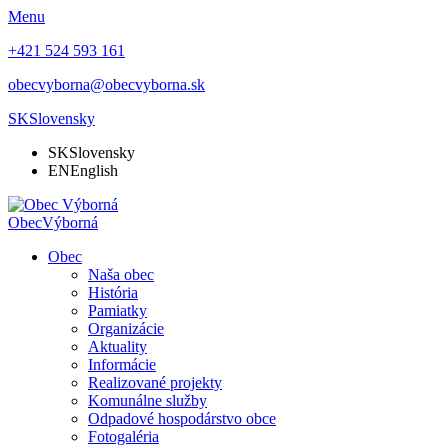
Menu
+421 524 593 161
obecvyborna@obecvyborna.sk
SK
Slovensky
SK
Slovensky
EN
English
Obec
Výborná
Obec
Naša obec
História
Pamiatky
Organizácie
Aktuality
Informácie
Realizované projekty
Komunálne služby
Odpadové hospodárstvo obce
Fotogaléria