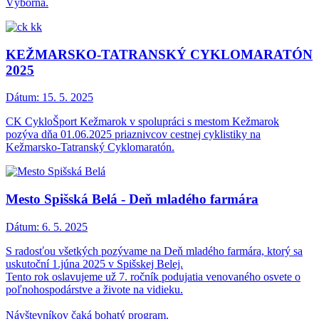
Výborná.
KEŽMARSKO-TATRANSKÝ CYKLOMARATÓN
2025
Dátum:
15. 5. 2025
CK CykloŠport Kežmarok v spolupráci s mestom Kežmarok
pozýva dňa 01.06.2025 priaznivcov cestnej cyklistiky na
Kežmarsko-Tatranský Cyklomaratón.
Mesto Spišská Belá - Deň mladého farmára
Dátum:
6. 5. 2025
S radosťou všetkých pozývame na Deň mladého farmára, ktorý sa
uskutoční 1.júna 2025 v Spišskej Belej.
Tento rok oslavujeme už 7. ročník podujatia venovaného osvete o
poľnohospodárstve a živote na vidieku.
Návštevníkov čaká bohatý program.