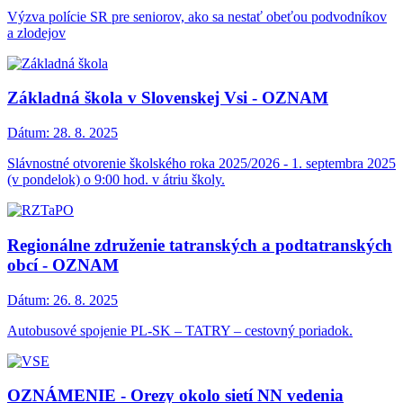
Výzva polície SR pre seniorov, ako sa nestať obeťou podvodníkov
a zlodejov
Základná škola v Slovenskej Vsi - OZNAM
Dátum:
28. 8. 2025
Slávnostné otvorenie školského roka 2025/2026 - 1. septembra 2025
(v pondelok) o 9:00 hod. v átriu školy.
Regionálne združenie tatranských a podtatranských
obcí - OZNAM
Dátum:
26. 8. 2025
Autobusové spojenie PL-SK – TATRY – cestovný poriadok.
OZNÁMENIE - Orezy okolo sietí NN vedenia