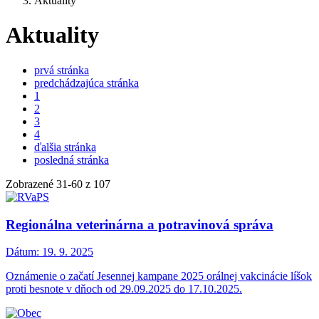
Aktuality
Aktuality
prvá stránka
predchádzajúca stránka
1
2
3
4
ďalšia stránka
posledná stránka
Zobrazené
31
-
60
z 107
Regionálna veterinárna a potravinová správa
Dátum:
19. 9. 2025
Oznámenie o začatí Jesennej kampane 2025 orálnej vakcinácie líšok
proti besnote v dňoch od 29.09.2025 do 17.10.2025.