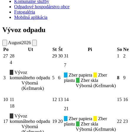
Komunálne služby
Odpadové hospodárstvo obce
Fotogaléria
Mobilná aplikácia
Vývoz odpadu
August
2026
Po
Ut
St
Št
Pi
So
Ne
27
28
29
30
31
1
2
4
7
Vývoz
Zber papiera
Zber
3
komunálneho odpadu
5
6
8
9
plastu
Zber skla
Výborná
Výborná (Kežmarok)
(Kežmarok)
10
11
12
13
14
15
16
18
21
Vývoz
Zber papiera
Zber
17
komunálneho odpadu
19
20
22
23
plastu
Zber skla
Výborná
Výborná (Kežmarok)
(Kežmarok)