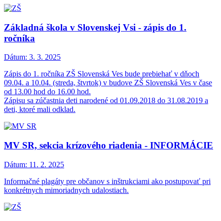
Základná škola v Slovenskej Vsi - zápis do 1.
ročníka
Dátum:
3. 3. 2025
Zápis do 1. ročníka ZŠ Slovenská Ves bude prebiehať v dňoch
09.04. a 10.04. (streda, štvrtok) v budove ZŠ Slovenská Ves v čase
od 13.00 hod do 16.00 hod.
Zápisu sa zúčastnia deti narodené od 01.09.2018 do 31.08.2019 a
deti, ktoré mali odklad.
MV SR, sekcia krízového riadenia - INFORMÁCIE
Dátum:
11. 2. 2025
Informačné plagáty pre občanov s inštrukciami ako postupovať pri
konkrétnych mimoriadnych udalostiach.