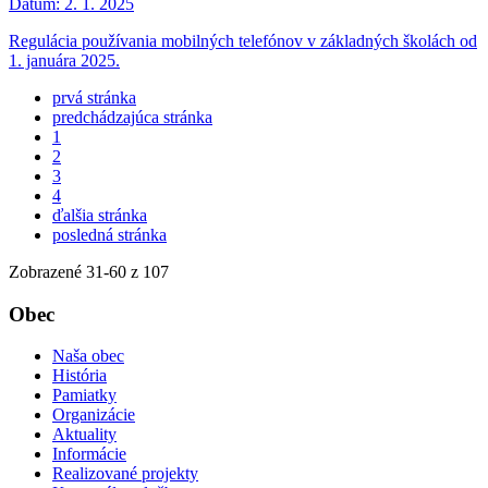
Dátum:
2. 1. 2025
Regulácia používania mobilných telefónov v základných školách od
1. januára 2025.
prvá stránka
predchádzajúca stránka
1
2
3
4
ďalšia stránka
posledná stránka
Zobrazené
31
-
60
z 107
Obec
Naša obec
História
Pamiatky
Organizácie
Aktuality
Informácie
Realizované projekty