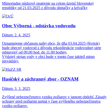
Mimoriadne núdzové opatrenie na celom území Slovenskej
republiky od 21.03.2025 z dôvodu slintačky a krívačky
Obec Výborná - odstávka vodovodu
Dátum:
2. 4. 2025
Oznamujeme občanom našej obce, že dňa 03.04.2025 (štvrtok)
bude obecný vodovod z dôvodu rekonštrukcie vodovodnej siete
odstavený od 09.00 hod. do 11.00 hodiny.
Výdajný stojan vody v obci bude v tomto čase taktiež mimo
prevádzky.
Hasičský a záchranný zbor - OZNAM
Dátum:
3. 3. 2025
Zvýšené nebezpečenstvo vzniku požiarov v jarnom období. Zásady
ochrany pred požiarmi najmä v čase zvýšeného nebezpečenstva
vzniku požiarov.