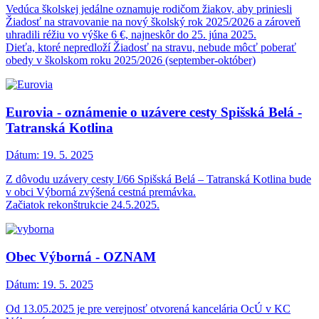
Vedúca školskej jedálne oznamuje rodičom žiakov, aby priniesli
Žiadosť na stravovanie na nový školský rok 2025/2026 a zároveň
uhradili réžiu vo výške 6 €, najneskôr do 25. júna 2025.
Dieťa, ktoré nepredloží Žiadosť na stravu, nebude môcť poberať
obedy v školskom roku 2025/2026 (september-október)
Eurovia - oznámenie o uzávere cesty Spišská Belá -
Tatranská Kotlina
Dátum:
19. 5. 2025
Z dôvodu uzávery cesty I/66 Spišská Belá – Tatranská Kotlina bude
v obci Výborná zvýšená cestná premávka.
Začiatok rekonštrukcie 24.5.2025.
Obec Výborná - OZNAM
Dátum:
19. 5. 2025
Od 13.05.2025 je pre verejnosť otvorená kancelária OcÚ v KC