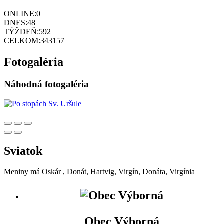
ONLINE:
0
DNES:
48
TÝŽDEŇ:
592
CELKOM:
343157
Fotogaléria
Náhodná fotogaléria
Sviatok
Meniny má
Oskár
, Donát, Hartvig, Virgín, Donáta, Virgínia
Obec Výborná