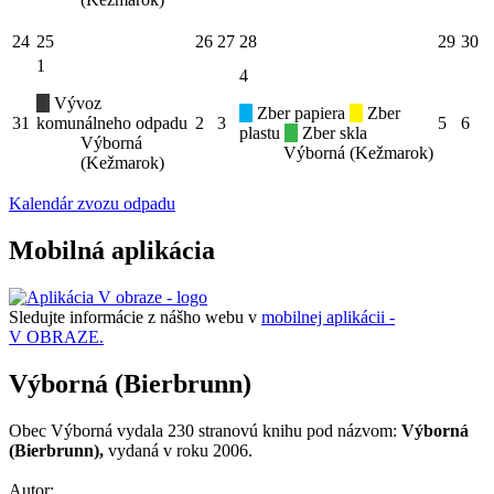
24
25
26
27
28
29
30
1
4
Vývoz
Zber papiera
Zber
31
komunálneho odpadu
2
3
5
6
plastu
Zber skla
Výborná
Výborná (Kežmarok)
(Kežmarok)
Kalendár zvozu odpadu
Mobilná aplikácia
Sledujte informácie z nášho webu v
mobilnej aplikácii -
V OBRAZE.
Výborná (Bierbrunn)
Obec Výborná vydala 230 stranovú knihu pod názvom:
Výborná
(Bierbrunn),
vydaná v roku 2006.
Autor: