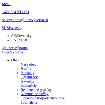
Menu
+421 524 593 161
obecvyborna@obecvyborna.sk
SK
Slovensky
SK
Slovensky
EN
English
Obec
Výborná
Obec
Naša obec
História
Pamiatky
Organizácie
Aktuality
Informácie
Realizované projekty
Komunálne služby
Odpadové hospodárstvo obce
Fotogaléria