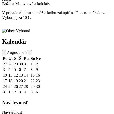
Božena Malovcová a kolektív.
V prípade záujmu si môžte knihu zakúpiť na Obecnom úrade vo
Výbornej za 10 €.
Kalendár
August
2026
Po
Ut
St
Št
Pia
So
Ne
27
28
29
30
31
1
2
3
4
5
6
7
8
9
10
11
12
13
14
15
16
17
18
19
20
21
22
23
24
25
26
27
28
29
30
31
1
2
3
4
5
6
Návštevnosť
Návštevnosť: