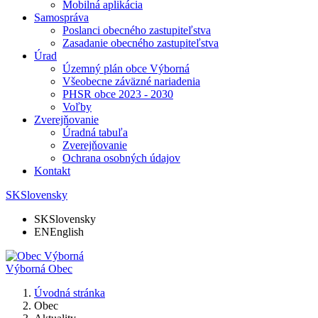
Mobilná aplikácia
Samospráva
Poslanci obecného zastupiteľstva
Zasadanie obecného zastupiteľstva
Úrad
Územný plán obce Výborná
Všeobecne záväzné nariadenia
PHSR obce 2023 - 2030
Voľby
Zverejňovanie
Úradná tabuľa
Zverejňovanie
Ochrana osobných údajov
Kontakt
SK
Slovensky
SK
Slovensky
EN
English
Výborná
Obec
Úvodná stránka
Obec