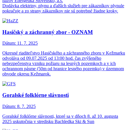
názov Energetika Slovensko, a.s.
Dodávka elektriny, plynu a ďalších služieb pre zákazníkov plynule
pokračuje a zo strany zákazníkov nie sú potrebné žiadne kroky.
Hasičský a záchranný zbor - OZNAM
Dátum:
11. 7. 2025
Okresné riaditeľstvo Hasičského a záchranného zboru v Kežmarku
odvoláva od 09.07.2025 od 13:00 hod. čas zvýšeného
nebezpečenstva vzniku požiaru na lesných pozemkoch a v ich
ochrannom pásme (50m od hranice lesného pozemku) v územnom
obvode okresu Kežmarok.
Goralské folklórne slávnosti
Dátum:
8. 7. 2025
Goralské folklórne slávnosti, ktoré sa v dňoch 8. až 10. augusta
2025 uskutočnia v stredisku Bachledka Ski & Sun