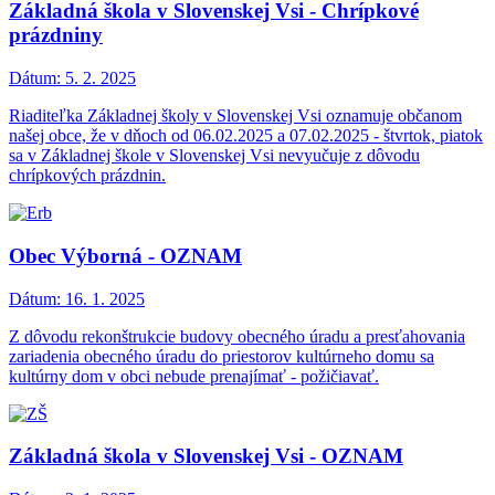
Základná škola v Slovenskej Vsi - Chrípkové
prázdniny
Dátum:
5. 2. 2025
Riaditeľka Základnej školy v Slovenskej Vsi oznamuje občanom
našej obce, že v dňoch od 06.02.2025 a 07.02.2025 - štvrtok, piatok
sa v Základnej škole v Slovenskej Vsi nevyučuje z dôvodu
chrípkových prázdnin.
Obec Výborná - OZNAM
Dátum:
16. 1. 2025
Z dôvodu rekonštrukcie budovy obecného úradu a presťahovania
zariadenia obecného úradu do priestorov kultúrneho domu sa
kultúrny dom v obci nebude prenajímať - požičiavať.
Základná škola v Slovenskej Vsi - OZNAM