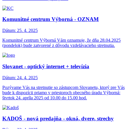
Komunitné centrum Výborná - OZNAM
Dátum:
25. 4. 2025
Komunitné centrum Výborná Vám oznamuje, že dňa 28.04.2025
(pondelok) bude zatvorené z dôvodu vzdelávacieho stretnutia.
Slovanet - optický internet + televízia
Dátum:
24. 4. 2025
Pozývame Vás na stretnutie so zástupcom Slovanetu, ktorý pre Vás
bude k dispozícii priamo v priestoroch obecného úradu Výborná:
štvrtok 24. apríla 2025 od 10.00 do 15.00 hod.
KADOŠ - nová predajňa - okná, dvere, strechy