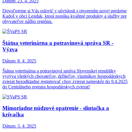
Dátum:
23. 4. 2025
Dovoľujeme si Vás osloviť v súvislosti s otvorením novej predajne
Kadoš v obci Lendak, ktorá ponúka kvalitné produkty a služby pre
obyvateľov nášho regiónu.
Štátna veterinárna a potravinová správa SR -
Výzva
Dátum:
8. 4. 2025
Štátna veterinárna a potravinová správa Slovenskej republiky
vyzýva všetkých chovateľov, držiteľov, vlastníkov hospodárskych
zvierat bezodkladne registrovať chov zvierat najneskôr do 9.4.2025
do Centrálneho registra hospodárskych zvierat!
Mimoriadne núdzové opatrenie - slintačka a
krívačka
Dátum:
3. 4. 2025