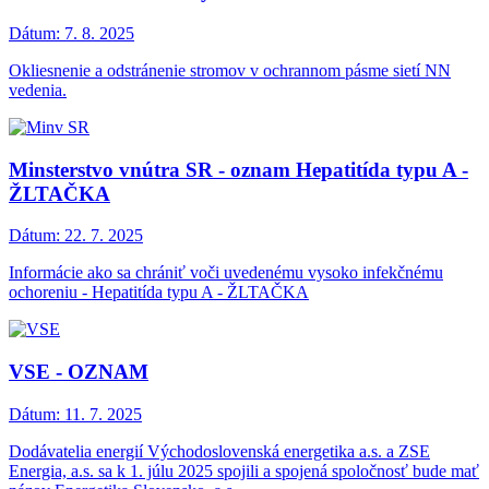
Dátum:
7. 8. 2025
Okliesnenie a odstránenie stromov v ochrannom pásme sietí NN
vedenia.
Minsterstvo vnútra SR - oznam Hepatitída typu A -
ŽLTAČKA
Dátum:
22. 7. 2025
Informácie ako sa chrániť voči uvedenému vysoko infekčnému
ochoreniu - Hepatitída typu A - ŽLTAČKA
VSE - OZNAM
Dátum:
11. 7. 2025
Dodávatelia energií Východoslovenská energetika a.s. a ZSE
Energia, a.s. sa k 1. júlu 2025 spojili a spojená spoločnosť bude mať