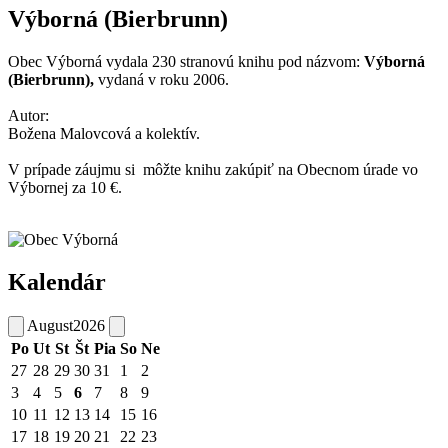
Výborná (Bierbrunn)
Obec Výborná vydala 230 stranovú knihu pod názvom:
Výborná
(Bierbrunn),
vydaná v roku 2006.
Autor:
Božena Malovcová a kolektív.
V prípade záujmu si môžte knihu zakúpiť na Obecnom úrade vo
Výbornej za 10 €.
Kalendár
August
2026
Po
Ut
St
Št
Pia
So
Ne
27
28
29
30
31
1
2
3
4
5
6
7
8
9
10
11
12
13
14
15
16
17
18
19
20
21
22
23