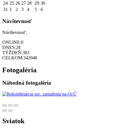
24
25
26
27
28
29
30
31
1
2
3
4
5
6
Návštevnosť
Návštevnosť:
ONLINE:
0
DNES:
28
TÝŽDEŇ:
383
CELKOM:
342948
Fotogaléria
Náhodná fotogaléria
Sviatok