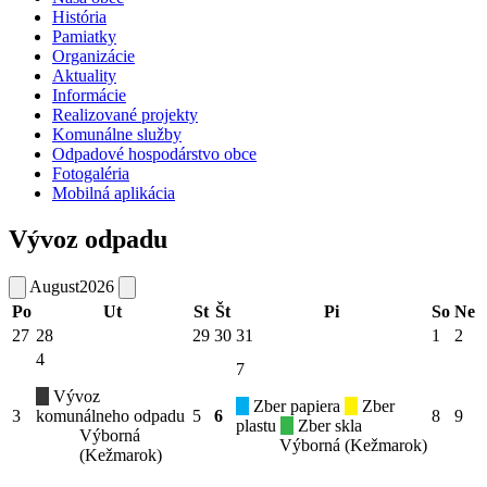
História
Pamiatky
Organizácie
Aktuality
Informácie
Realizované projekty
Komunálne služby
Odpadové hospodárstvo obce
Fotogaléria
Mobilná aplikácia
Vývoz odpadu
August
2026
Po
Ut
St
Št
Pi
So
Ne
27
28
29
30
31
1
2
4
7
Vývoz
Zber papiera
Zber
3
komunálneho odpadu
5
6
8
9
plastu
Zber skla
Výborná
Výborná (Kežmarok)
(Kežmarok)