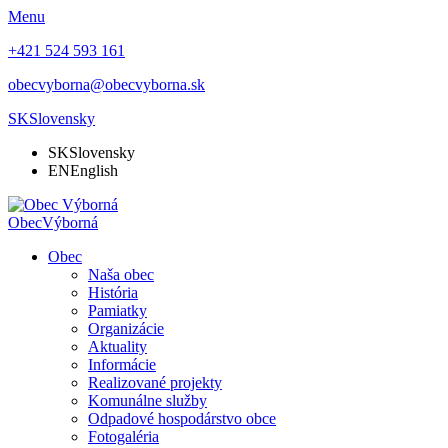
Menu
+421 524 593 161
obecvyborna@obecvyborna.sk
SK
Slovensky
SK
Slovensky
EN
English
Obec
Výborná
Obec
Naša obec
História
Pamiatky
Organizácie
Aktuality
Informácie
Realizované projekty
Komunálne služby
Odpadové hospodárstvo obce
Fotogaléria