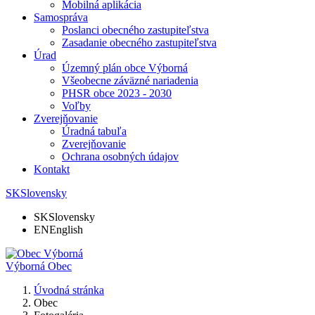
Mobilná aplikácia
Samospráva
Poslanci obecného zastupiteľstva
Zasadanie obecného zastupiteľstva
Úrad
Územný plán obce Výborná
Všeobecne záväzné nariadenia
PHSR obce 2023 - 2030
Voľby
Zverejňovanie
Úradná tabuľa
Zverejňovanie
Ochrana osobných údajov
Kontakt
SK
Slovensky
SK
Slovensky
EN
English
Výborná
Obec
Úvodná stránka
Obec