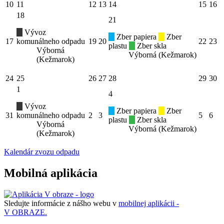
10
11
12
13
14
15
16
18
21
Vývoz
Zber papiera
Zber
17
komunálneho odpadu
19
20
22
23
plastu
Zber skla
Výborná
Výborná (Kežmarok)
(Kežmarok)
24
25
26
27
28
29
30
1
4
Vývoz
Zber papiera
Zber
31
komunálneho odpadu
2
3
5
6
plastu
Zber skla
Výborná
Výborná (Kežmarok)
(Kežmarok)
Kalendár zvozu odpadu
Mobilná aplikácia
Sledujte informácie z nášho webu v
mobilnej aplikácii -
V OBRAZE.